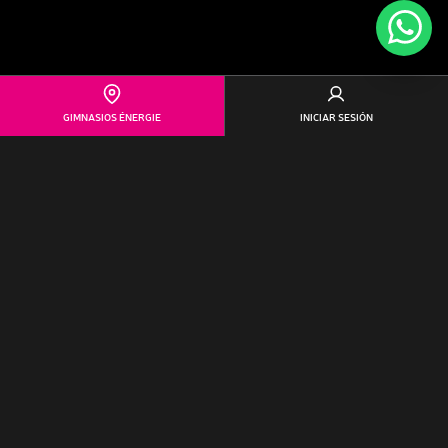
GIMNASIOS ÉNERGIE
INICIAR SESIÓN
Énergie Fitness es mucho más que un gimnasio.
Aquí, tus
metas se convierten en nuestra pasión. Cada clase es una
oportunidad para superarte, para sonreír mientras desafías
tus límites.
Ser Socio de énergie Fitness La Vega
significa más que una
membresía de gimnasio, es un compromiso a largo plazo
con tu bienestar.