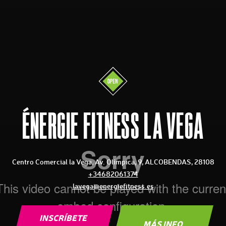
ÉNERGIE FITNESS LA VEGA
Centro Comercial la Vega, Av. Olímpica, 9, ALCOBENDAS, 28108
+34682061374
lavega@energiefitness.es
INSCRÍBETE
MÁS INFO