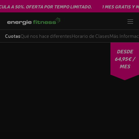
LA A 50%. OFERTA POR TEMPO LIMITADO.
1 MES GRATIS Y MA
Cuotas
Qué nos hace diferentes
Horario de Clases
Más Informac
DESDE
64,95€ /
MES