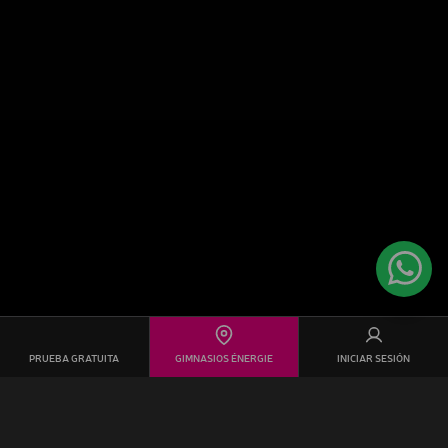
PRUEBA GRATUITA
GIMNASIOS ÉNERGIE
INICIAR SESIÓN
Énergie Fitness es mucho más que un gimnasio.
Aquí, tus
metas se convierten en nuestra pasión. Cada clase es una