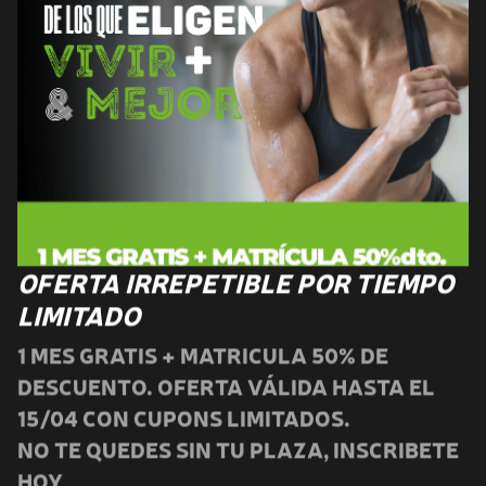
ÉNERGIE FITNESS POBLENOU
Carrer del Taulat, 179, BARCELONA, 08005
+34686540177
OFERTA IRREPETIBLE POR TIEMPO
poblenou@energiefitness.es
LIMITADO
1 MES GRATIS + MATRICULA 50% DE
INSCRÍBETE
MÁS INFO
DESCUENTO. OFERTA VÁLIDA HASTA EL
15/04 CON CUPONS LIMITADOS.
NO TE QUEDES SIN TU PLAZA, INSCRIBETE
HOY