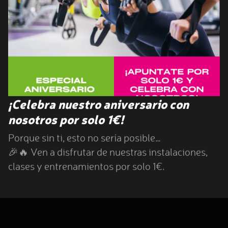
ÉNERGIE FITNESS TRES
CANTOS
Av. de los Labradores, 1, Planta 1º, Local 2, TRES CANTOS, 28760
¡Celebra nuestro aniversario con
trescantos@energiefitness.es
nosotros por solo 1€!
Porque sin ti, esto no sería posible…
INSCRÍBETE
MÁS INFO
🎉🔥 Ven a disfrutar de nuestras instalaciones,
clases y entrenamientos por solo 1€.