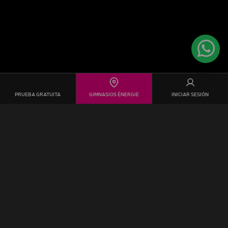
PRUEBA GRATUITA
GIMNASIOS ÉNERGIE
INICIAR SESIÓN
Énergie Fitness es mucho más que un gimnasio
. Aquí, tus
metas se convierten en nuestra pasión. Cada clase es una
oportunidad para superarte, para sonreír mientras desafías
tus límites.
Ser Socio de énergie Fitness Tres Cantos
significa más
que una membresía de gimnasio, es un compromiso a largo
plazo con tu bienestar.